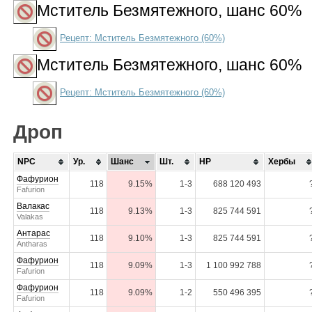
Мститель Безмятежного
, шанс 60%
Рецепт: Мститель Безмятежного (60%)
Мститель Безмятежного
, шанс 60%
Рецепт: Мститель Безмятежного (60%)
Дроп
NPC
Ур.
Шанс
Шт.
HP
Хербы
Фафурион
118
9.15%
1-3
688 120 493
Fafurion
Валакас
118
9.13%
1-3
825 744 591
Valakas
Антарас
118
9.10%
1-3
825 744 591
Antharas
Фафурион
118
9.09%
1-3
1 100 992 788
Fafurion
Фафурион
118
9.09%
1-2
550 496 395
Fafurion