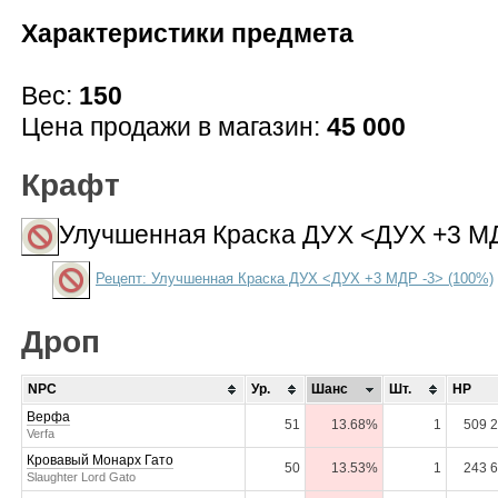
Характеристики предмета
Вес:
150
Цена продажи в магазин:
45 000
Крафт
Улучшенная Краска ДУХ <ДУХ +3 М
Рецепт: Улучшенная Краска ДУХ <ДУХ +3 МДР -3> (100%)
Дроп
NPC
Ур.
Шанс
Шт.
HP
Верфа
51
13.68%
1
509 
Verfa
Кровавый Монарх Гато
50
13.53%
1
243 
Slaughter Lord Gato