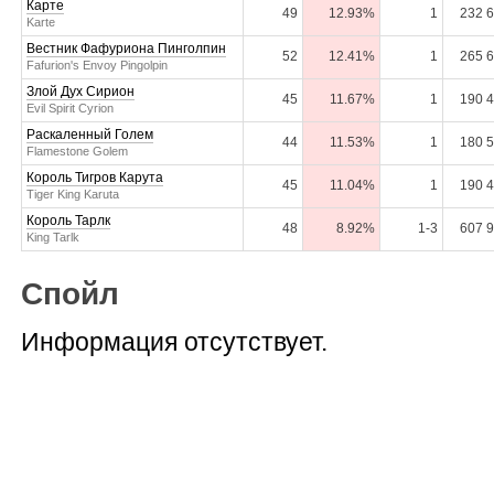
Карте
49
12.93%
1
232 
Karte
Вестник Фафуриона Пинголпин
52
12.41%
1
265 
Fafurion's Envoy Pingolpin
Злой Дух Сирион
45
11.67%
1
190 
Evil Spirit Cyrion
Раскаленный Голем
44
11.53%
1
180 
Flamestone Golem
Король Тигров Карута
45
11.04%
1
190 
Tiger King Karuta
Король Тарлк
48
8.92%
1-3
607 
King Tarlk
Спойл
Информация отсутствует.