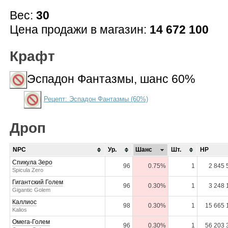
Вес:
30
Цена продажи в магазин:
14 672 100
Крафт
Эспадон Фантазмы
, шанс 60%
Рецепт: Эспадон Фантазмы (60%)
Дроп
NPC
Ур.
Шанс
Шт.
HP
Спикула Зеро
96
0.75%
1
2 845 
Spicula Zero
Гигантский Голем
96
0.30%
1
3 248 
Gigantic Golem
Каллиос
98
0.30%
1
15 665 
Kalios
Омега-Голем
96
0.30%
1
56 203 