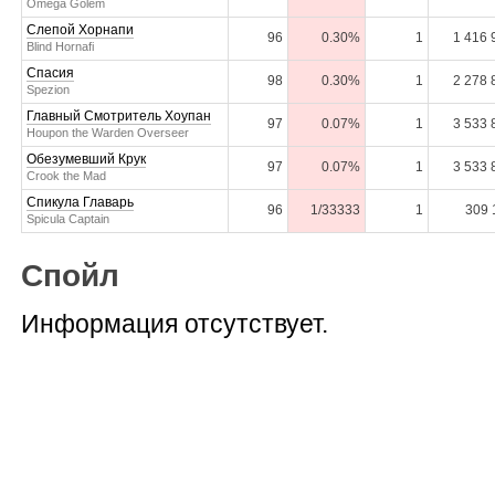
Omega Golem
Слепой Хорнапи
96
0.30%
1
1 416 
Blind Hornafi
Спасия
98
0.30%
1
2 278 
Spezion
Главный Смотритель Хоупан
97
0.07%
1
3 533 
Houpon the Warden Overseer
Обезумевший Крук
97
0.07%
1
3 533 
Crook the Mad
Спикула Главарь
96
1/33333
1
309 
Spicula Captain
Спойл
Информация отсутствует.