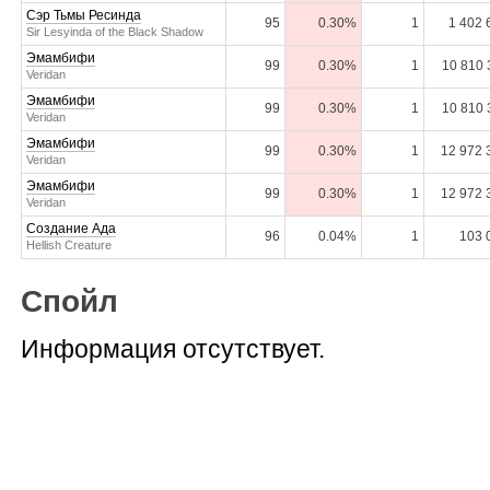
Сэр Тьмы Ресинда
95
0.30%
1
1 402 
Sir Lesyinda of the Black Shadow
Эмамбифи
99
0.30%
1
10 810 
Veridan
Эмамбифи
99
0.30%
1
10 810 
Veridan
Эмамбифи
99
0.30%
1
12 972 
Veridan
Эмамбифи
99
0.30%
1
12 972 
Veridan
Создание Ада
96
0.04%
1
103 
Hellish Creature
Спойл
Информация отсутствует.