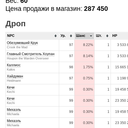
Вес:
60
Цена продажи в магазин:
287 450
Дроп
NPC
Ур.
Шанс
Шт.
HP
Обезумевший Крук
97
8.22%
1
3 533 
Crook the Mad
Главный Смотритель Хоупан
97
8.14%
1
3 533 
Houpon the Warden Overseer
Каллиос
98
1.75%
1
15 665 
Kalios
Хайдуман
97
0.75%
1
1 198 
Heidmann
Кечи
99
0.30%
1
19 458 
Kechi
Кечи
99
0.30%
1
23 350 
Kechi
Михаэль
99
0.30%
1
19 458 
Michaela
Михаэль
99
0.30%
1
23 350 
Michaela