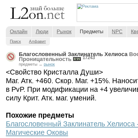
Онлайн
Люди
Рынок
Предметы
NPC
Кв
Поиск
Алфавит
Благословенный Заклинатель Хелиоса
Во
17243
Проницательность
предметы →
рынок
<Свойство Кристалла Души>
Маг. Атк. +460. Скор. Маг. +15%. Нано
в PvP. При модификации на +4 увеличив
силу Крит. Атк. маг. умений.
Похожие предметы
Благословенный Заклинатель Хелиоса 
Магические Оковы