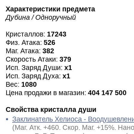
Характеристики предмета
Дубина / Одноручный
Кристаллов:
17243
Физ. Атака:
526
Маг. Атака:
382
Скорость Атаки:
379
Исп. Заряд Души:
x1
Исп. Заряд Духа:
x1
Вес:
1080
Цена продажи в магазин:
404 147 500
Свойства кристалла души
Заклинатель Хелиоса - Воодушевлен
(Маг. Атк. +460. Скор. Маг. +15%. На