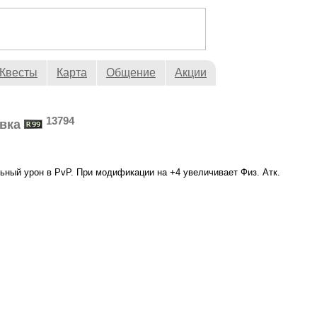
Квесты
Карта
Общение
Акции
13794
вка
льный урон в PvP. При модификации на +4 увеличивает Физ. Атк.