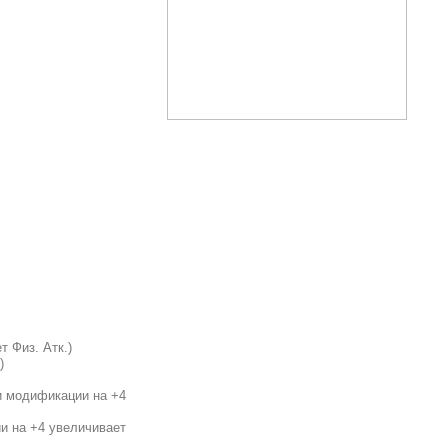
т Физ. Атк.)
)
ри модификации на +4
ии на +4 увеличивает