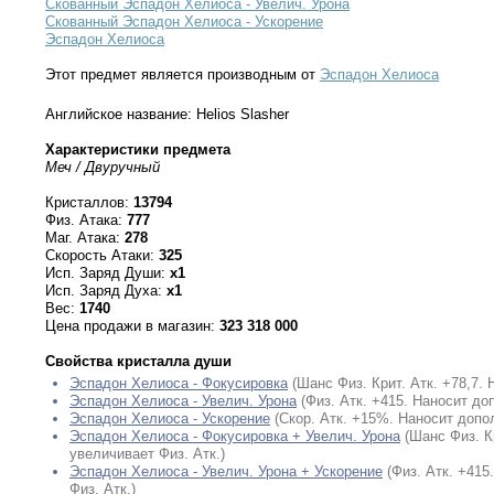
Скованный Эспадон Хелиоса - Увелич. Урона
Скованный Эспадон Хелиоса - Ускорение
Эспадон Хелиоса
Этот предмет является производным от
Эспадон Хелиоса
Английское название: Helios Slasher
Характеристики предмета
Меч / Двуручный
Кристаллов:
13794
Физ. Атака:
777
Маг. Атака:
278
Скорость Атаки:
325
Исп. Заряд Души:
x1
Исп. Заряд Духа:
x1
Вес:
1740
Цена продажи в магазин:
323 318 000
Свойства кристалла души
Эспадон Хелиоса - Фокусировка
(Шанс Физ. Крит. Атк. +78,7.
Эспадон Хелиоса - Увелич. Урона
(Физ. Атк. +415. Наносит д
Эспадон Хелиоса - Ускорение
(Скор. Атк. +15%. Наносит допо
Эспадон Хелиоса - Фокусировка + Увелич. Урона
(Шанс Физ. К
увеличивает Физ. Атк.)
Эспадон Хелиоса - Увелич. Урона + Ускорение
(Физ. Атк. +41
Физ. Атк.)