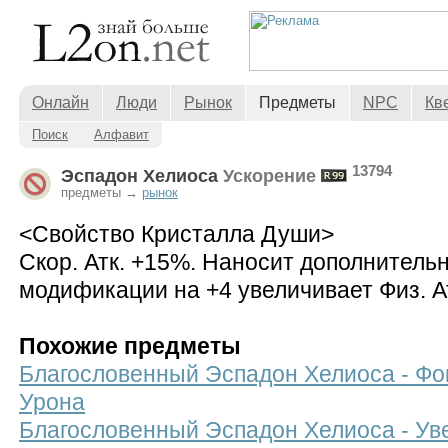
Онлайн
Люди
Рынок
Предметы
NPC
Кв
Поиск
Алфавит
13794
Эспадон Хелиоса
Ускорение
предметы →
рынок
<Свойство Кристалла Души>
Скор. Атк. +15%. Наносит дополнительн
модификации на +4 увеличивает Физ. А
Похожие предметы
Благословенный Эспадон Хелиоса - Фок
Урона
Благословенный Эспадон Хелиоса - Уве