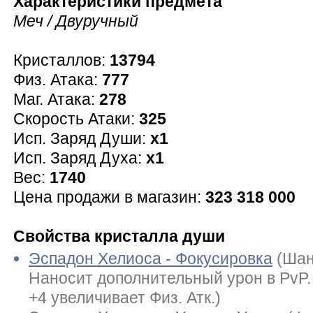
Характеристики предмета
Меч / Двуручный
Кристаллов:
13794
Физ. Атака:
777
Маг. Атака:
278
Скорость Атаки:
325
Исп. Заряд Души:
x1
Исп. Заряд Духа:
x1
Вес:
1740
Цена продажи в магазин:
323 318 000
Свойства кристалла души
Эспадон Хелиоса - Фокусировка
(Шан
Наносит дополнительный урон в PvP
+4 увеличивает Физ. Атк.)