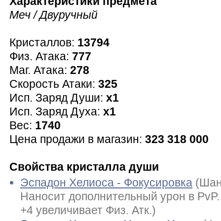
Характеристики предмета
Меч / Двуручный
Кристаллов:
13794
Физ. Атака:
777
Маг. Атака:
278
Скорость Атаки:
325
Исп. Заряд Души:
x1
Исп. Заряд Духа:
x1
Вес:
1740
Цена продажи в магазин:
323 318 000
Свойства кристалла души
Эспадон Хелиоса - Фокусировка
(Шан
Наносит дополнительный урон в PvP
+4 увеличивает Физ. Атк.)