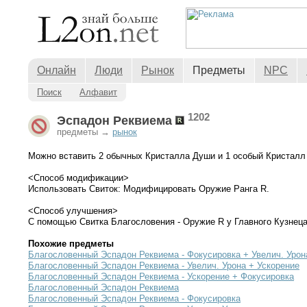
Онлайн
Люди
Рынок
Предметы
NPC
Поиск
Алфавит
1202
Эспадон Реквиема
предметы →
рынок
Можно вставить 2 обычных Кристалла Души и 1 особый Кристалл 
<Способ модификации>
Использовать Свиток: Модифицировать Оружие Ранга R.
<Способ улучшения>
С помощью Свитка Благословения - Оружие R у Главного Кузнец
Похожие предметы
Благословенный Эспадон Реквиема - Фокусировка + Увелич. Урон
Благословенный Эспадон Реквиема - Увелич. Урона + Ускорение
Благословенный Эспадон Реквиема - Ускорение + Фокусировка
Благословенный Эспадон Реквиема
Благословенный Эспадон Реквиема - Фокусировка