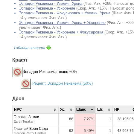
Эспадон Реквиема - Увелич. Урона
(Физ. Атк. +288. Наносит 
Эспадон Реквиема - Ускорение
(Скор. Атк. +15%. Наносит доп
Эспадон Реквиема - Фокусировка + Увелич. Урона
(Шанс Физ. 
+4 увеличивает Физ. Атк.)
Эспадон Реквиема - Увелич. Урона + Ускорение
(Физ. Атк. +2
увеличивает Физ. Атк.)
Эспадон Реквиема - Ускорение + Фокусировка
(Скор. Атк. +15
+4 увеличивает Физ. Атк.)
Таблица энчанта
Крафт
Эспадон Реквиема
, шанс 60%
Рецепт: Эспадон Реквиема (60%)
Дроп
NPC
Ур.
Шанс
Шт.
HP
Теракан Земли
88
7.27%
1
38 196 05
Earth Terakan
Главный Воин Сада
93
5.49%
1
48 998 76
Garden Patrol Captain