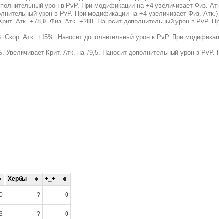
дополнительный урон в PvP. При модификации на +4 увеличивает Физ. Атк
олнительный урон в PvP. При модификации на +4 увеличивает Физ. Атк.)
Крит. Атк. +78,9. Физ. Атк. +288. Наносит дополнительный урон в PvP. 
88. Скор. Атк. +15%. Наносит дополнительный урон в PvP. При модификац
%. Увеличивает Крит. Атк. на 79,5. Наносит дополнительный урон в PvP.
Хербы
+_+
0
?
0
3
?
0