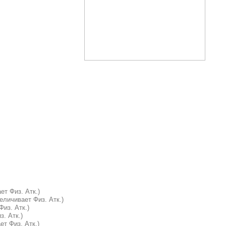
т Физ. Атк.)
еличивает Физ. Атк.)
из. Атк.)
. Атк.)
т Физ. Атк.)