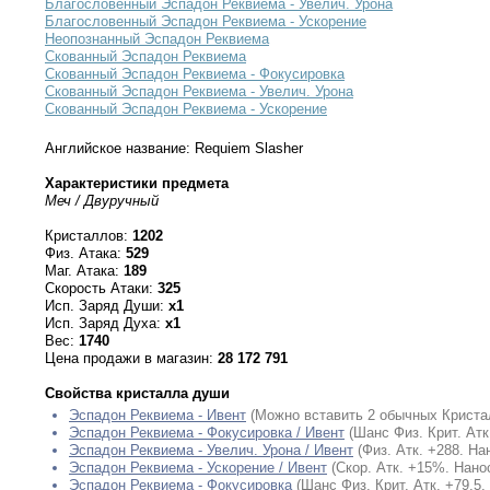
Благословенный Эспадон Реквиема - Увелич. Урона
Благословенный Эспадон Реквиема - Ускорение
Неопознанный Эспадон Реквиема
Скованный Эспадон Реквиема
Скованный Эспадон Реквиема - Фокусировка
Скованный Эспадон Реквиема - Увелич. Урона
Скованный Эспадон Реквиема - Ускорение
Английское название: Requiem Slasher
Характеристики предмета
Меч / Двуручный
Кристаллов:
1202
Физ. Атака:
529
Маг. Атака:
189
Скорость Атаки:
325
Исп. Заряд Души:
x1
Исп. Заряд Духа:
x1
Вес:
1740
Цена продажи в магазин:
28 172 791
Свойства кристалла души
Эспадон Реквиема - Ивент
(Можно вставить 2 обычных Криста
Эспадон Реквиема - Фокусировка / Ивент
(Шанс Физ. Крит. Ат
Эспадон Реквиема - Увелич. Урона / Ивент
(Физ. Атк. +288. Н
Эспадон Реквиема - Ускорение / Ивент
(Скор. Атк. +15%. Нано
Эспадон Реквиема - Фокусировка
(Шанс Физ. Крит. Атк. +79,5