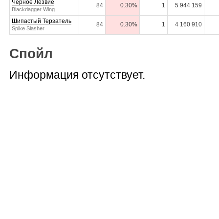
Черное Лезвие
84
0.30%
1
5 944 159
Blackdagger Wing
Шипастый Терзатель
84
0.30%
1
4 160 910
Spike Slasher
Спойл
Информация отсутствует.