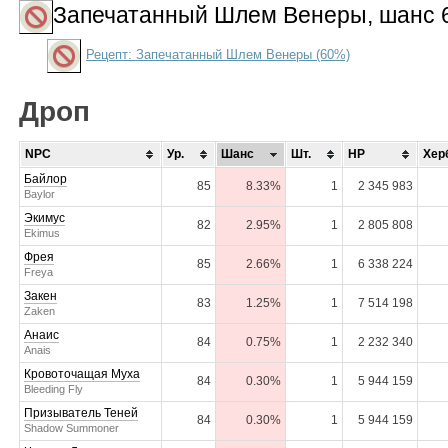
Запечатанный Шлем Венеры
, шанс
Рецепт: Запечатанный Шлем Венеры (60%)
Дроп
NPC
Ур.
Шанс
Шт.
HP
Хер
Байлор
85
8.33%
1
2 345 983
Baylor
Экимус
82
2.95%
1
2 805 808
Ekimus
Фрея
85
2.66%
1
6 338 224
Freya
Закен
83
1.25%
1
7 514 198
Zaken
Анаис
84
0.75%
1
2 232 340
Anais
Кровоточащая Муха
84
0.30%
1
5 944 159
Bleeding Fly
Призыватель Теней
84
0.30%
1
5 944 159
Shadow Summoner